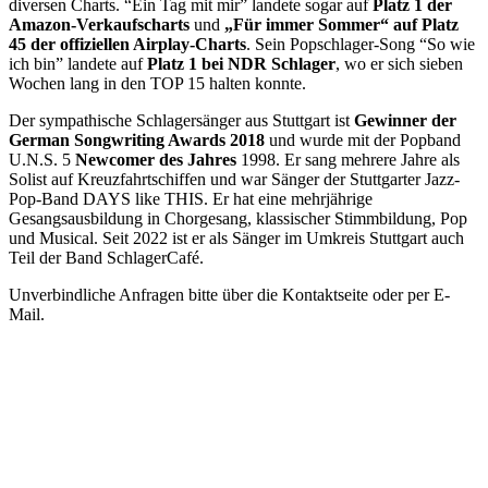
diversen Charts. “Ein Tag mit mir” landete sogar auf
Platz 1 der
Amazon-Verkaufscharts
und
„Für immer Sommer“ auf Platz
45 der offiziellen Airplay-Charts
. Sein Popschlager-Song “So wie
ich bin” landete auf
Platz 1 bei NDR Schlager
, wo er sich sieben
Wochen lang in den TOP 15 halten konnte.
Der sympathische Schlagersänger aus Stuttgart ist
Gewinner der
German Songwriting Awards 2018
und wurde mit der Popband
U.N.S. 5
Newcomer des Jahres
1998. Er sang mehrere Jahre als
Solist auf Kreuzfahrtschiffen und war Sänger der Stuttgarter Jazz-
Pop-Band DAYS like THIS. Er hat eine mehrjährige
Gesangsausbildung in Chorgesang, klassischer Stimmbildung, Pop
und Musical. Seit 2022 ist er als Sänger im Umkreis Stuttgart auch
Teil der Band SchlagerCafé.
Unverbindliche Anfragen bitte über die Kontaktseite oder per E-
Mail.