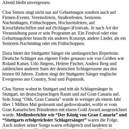
Abend bleibt unvergessen.
Clou Simon singt nicht nur auf Geburtstagen sondern auch auf
Firmen-Events, Vereinsfeiern, Straßenfesten, Senioren-
Nachmittagen, Frühschoppen, Hochzeitsfeiern, auf
Kreuzfahrtschiffen und auf (Schlager-)Festivals. Je nach Art der
Veranstaltung passt er sein Programm an. Ein Festival oder eine
Geburtstagsfeier braucht ein anderes Konzept, andere Lieder, als ein
Senioren-Nachmittag oder ein Frühschoppen.
Dazu bietet der Stuttgarter Sänger ein umfangreiches Repertoire.
Deutsche Schlager aus eigener Feder genauso wie von Größen wie
Roland Kaiser, Udo Jürgens, Helene Fischer, Andrea Berg und
zahlreichen anderen Stars der deutschen Schlagerszene aus den
letzten 60 Jahren. Zudem singt der Stuttgarter Sänger englische
Evergreens aus Country, Soul und Popmusik.
Clou Simon wohnt in Stuttgart und tritt als Schlagersänger in
Stuttgart, im deutschsprachigen Raum und auf Gran Canaria auf.
Sein Song “Ohh, Gran Canaria” wurde in weniger als einem Jahr
über 1 Million Mal gestreamt und gedownloadet, wofür er vom
Gran Kanarischen Präsidenten mit einem Gold Award ausgezeichnet
wurde.
Medienberichte wie “Der König von Gran Canaria” und
“Stuttgarts erfolgreichster Schlagersänger”
waren die Folge.
Auch andere seiner Songs waren erfolgreich und landeten in